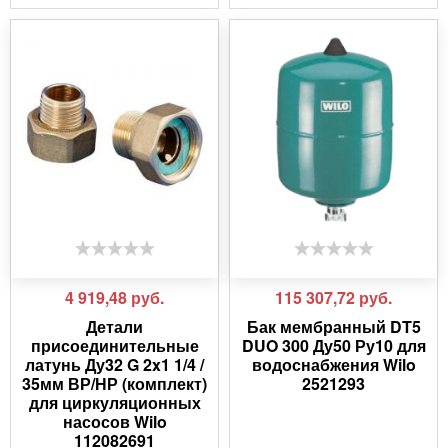
4 919,48
руб.
115 307,72
руб.
Детали
Бак мембранный DT5
присоединительные
DUO 300 Ду50 Ру10 для
латунь Ду32 G 2x1 1/4 /
водоснабжения Wilo
35мм ВР/НР (комплект)
2521293
для циркуляционных
насосов Wilo
112082691