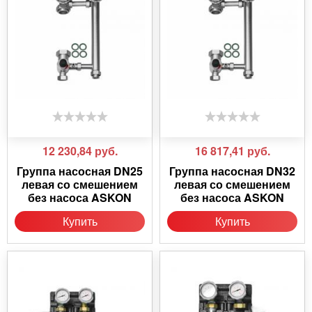
12 230,84
руб.
16 817,41
руб.
Группа насосная DN25
Группа насосная DN32
левая со смешением
левая со смешением
без насоса ASKON
без насоса ASKON
Купить
Купить