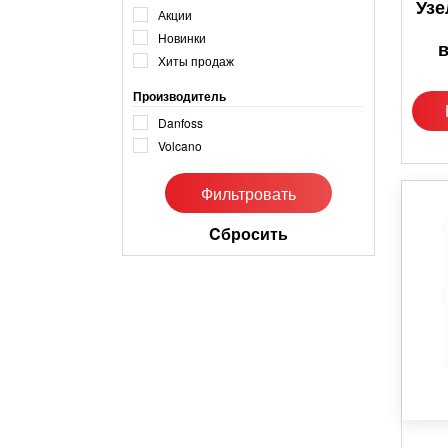
Узе
Акции
Новинки
Хиты продаж
Производитель
Danfoss
Volcano
Cбросить