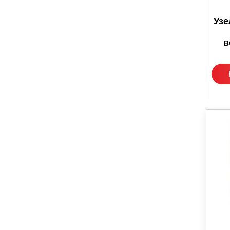
Узе
в