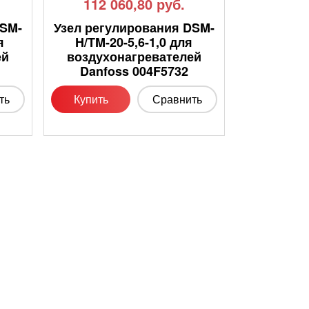
112 060,80
руб.
DSM-
Узел регулирования DSM-
я
H/TM-20-5,6-1,0 для
ей
воздухонагревателей
Danfoss 004F5732
ть
Купить
Сравнить