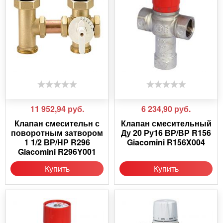
11 952,94
руб.
6 234,90
руб.
Клапан смесительн с
Клапан смесительный
поворотным затвором
Ду 20 Ру16 ВР/ВР R156
1 1/2 ВР/НР R296
Giacomini R156X004
Giacomini R296Y001
Купить
Купить