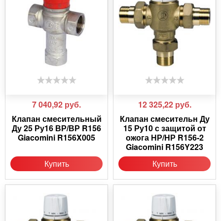
7 040,92
руб.
12 325,22
руб.
Клапан смесительный
Клапан смесительн Ду
Ду 25 Ру16 ВР/ВР R156
15 Ру10 с защитой от
Giacomini R156X005
ожога НР/НР R156-2
Giacomini R156Y223
Купить
Купить