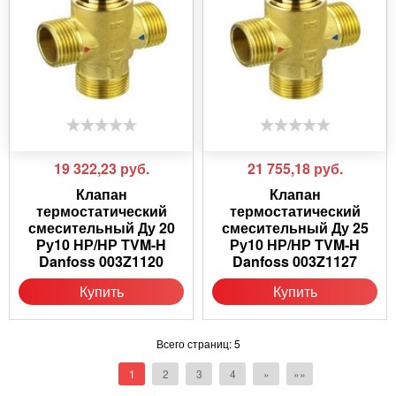
19 322,23
руб.
21 755,18
руб.
Клапан
Клапан
термостатический
термостатический
смесительный Ду 20
смесительный Ду 25
Ру10 НР/НР TVM-H
Ру10 НР/НР TVM-H
Danfoss 003Z1120
Danfoss 003Z1127
Купить
Купить
Всего страниц:
5
1
2
3
4
»
»»